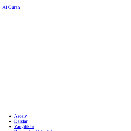
Al Quran
Asosiy
Darslar
Yangiliklar