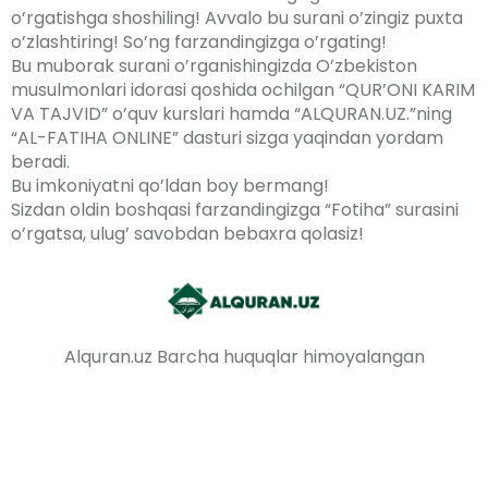
o’rgatishga shoshiling! Avvalo bu surani o’zingiz puxta
o’zlashtiring! So’ng farzandingizga o’rgating!
Bu muborak surani o’rganishingizda O’zbekiston
musulmonlari idorasi qoshida ochilgan “QUR’ONI KARIM
VA TAJVID” o’quv kurslari hamda “ALQURAN.UZ.”ning
“AL-FATIHA ONLINE” dasturi sizga yaqindan yordam
beradi.
Bu imkoniyatni qo’ldan boy bermang!
Sizdan oldin boshqasi farzandingizga “Fotiha” surasini
o’rgatsa, ulug’ savobdan bebaxra qolasiz!
Alquran.uz Barcha huquqlar himoyalangan