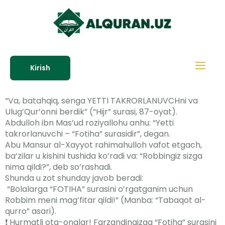
Kirish
“Va, batahqiq, senga YETTI TAKRORLANUVCHni va
Ulug’Qur’onni berdik” (“Hijr” surasi, 87-oyat).
Abdulloh ibn Mas’ud roziyallohu anhu: “Yetti
takrorlanuvchi – “Fotiha” surasidir”, degan.
Abu Mansur al-Xayyot rahimahulloh vafot etgach,
ba’zilar u kishini tushida ko’radi va: “Robbingiz sizga
nima qildi?”, deb so’rashadi.
Shunda u zot shunday javob beradi:
“Bolalarga “FOTIHA” surasini o’rgatganim uchun
Robbim meni mag’fitar qildi!” (Manba: “Tabaqot al-
qurro” asari).
❗️ Hurmatli ota-onalar! Farzandingizga “Fotiha” surasini