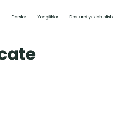
y
Darslar
Yangiliklar
Dasturni yuklab olish
icate